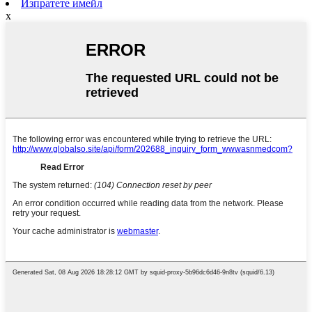
Изпратете имейл
x