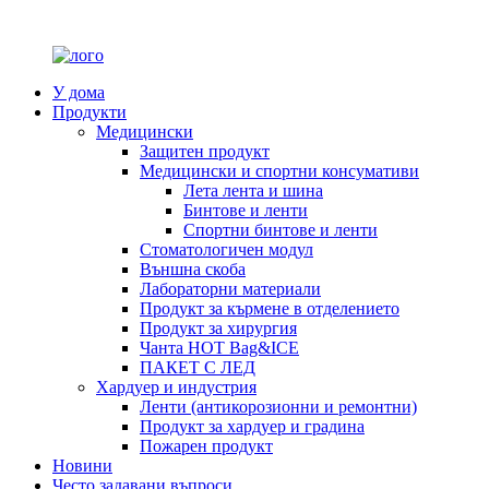
У дома
Продукти
Медицински
Защитен продукт
Медицински и спортни консумативи
Лета лента и шина
Бинтове и ленти
Спортни бинтове и ленти
Стоматологичен модул
Външна скоба
Лабораторни материали
Продукт за кърмене в отделението
Продукт за хирургия
Чанта HOT Bag&ICE
ПАКЕТ С ЛЕД
Хардуер и индустрия
Ленти (антикорозионни и ремонтни)
Продукт за хардуер и градина
Пожарен продукт
Новини
Често задавани въпроси