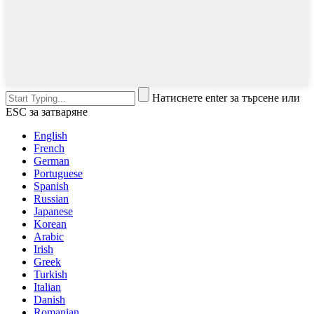
Натиснете enter за търсене или
ESC за затваряне
English
French
German
Portuguese
Spanish
Russian
Japanese
Korean
Arabic
Irish
Greek
Turkish
Italian
Danish
Romanian