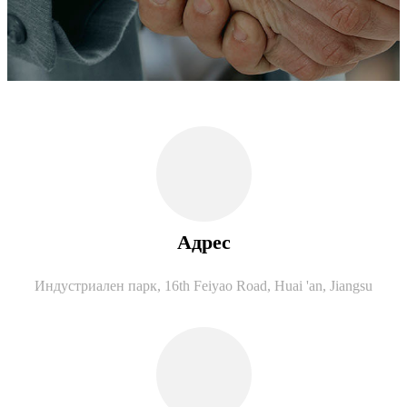
Адрес
Индустриален парк, 16th Feiyao Road, Huai 'an, Jiangsu