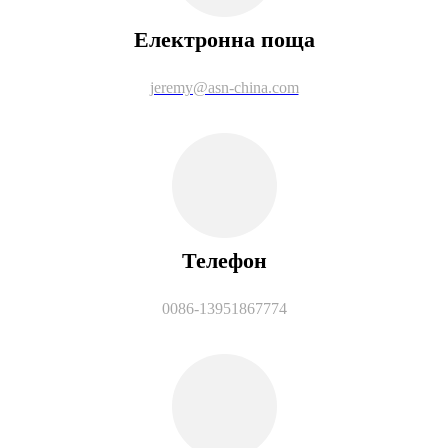
Електронна поща
jeremy@asn-china.com
Телефон
0086-13951867774