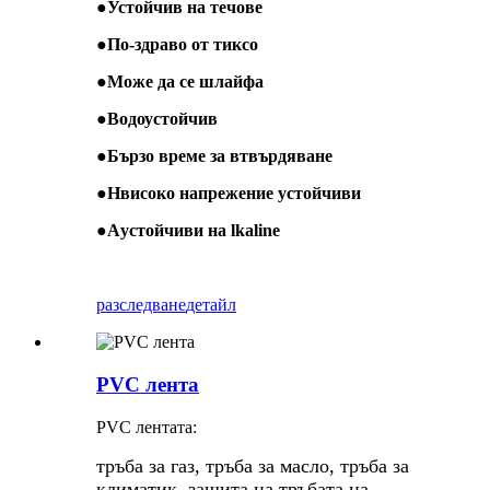
●
Устойчив на течове
●
По-здраво от тиксо
●
Може да се шлайфа
●
Водоустойчив
●
Бързо време за втвърдяване
●
H
високо напрежение
устойчиви
●
A
устойчиви на lkaline
разследване
детайл
PVC лента
PVC лентата:
тръба за газ, тръба за масло, тръба за
климатик, защита на тръбата на