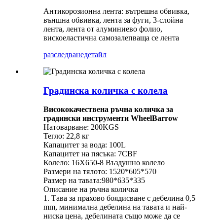
Антикорозионна лента: вътрешна обвивка,
външна обвивка, лента за фуги, 3-слойна
лента, лента от алуминиево фолио,
вискоеластична самозалепваща се лента
разследване
детайл
Градинска количка с колела
Висококачествена ръчна количка за
градински инструменти WheelBarrow
Натоварване: 200KGS
Тегло: 22,8 кг
Капацитет за вода: 100L
Капацитет на пясъка: 7CBF
Колело: 16X650-8 Въздушно колело
Размери на тялото: 1520*605*570
Размер на тавата:980*635*335
Описание на ръчна количка
1. Тава за прахово боядисване с дебелина 0,5
mm, минимална дебелина на тавата и най-
ниска цена, дебелината също може да се