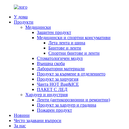
У дома
Продукти
Медицински
Защитен продукт
Медицински и спортни консумативи
Лета лента и шина
Бинтове и ленти
Спортни бинтове и ленти
Стоматологичен модул
Външна скоба
Лабораторни материали
Продукт за кърмене в отделението
Продукт за хирургия
Чанта HOT Bag&ICE
ПАКЕТ С ЛЕД
Хардуер и индустрия
Ленти (антикорозионни и ремонтни)
Продукт за хардуер и градина
Пожарен продукт
Новини
Често задавани въпроси
За нас