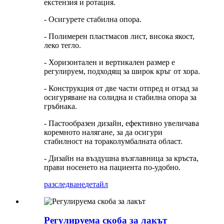
екстензия и ротация.
- Осигурете стабилна опора.
- Полимерен пластмасов лист, висока якост,
леко тегло.
- Хоризонтален и вертикален размер е
регулируем, подходящ за широк кръг от хора.
- Конструкция от две части отпред и отзад за
осигуряване на солидна и стабилна опора за
гръбнака.
- Пастообразен дизайн, ефективно увеличава
коремното налягане, за да осигури
стабилност на тораколумбалната област.
- Дизайн на въздушна възглавница за кръста,
прави носенето на пациента по-удобно.
разследване
детайл
Регулируема скоба за лакът