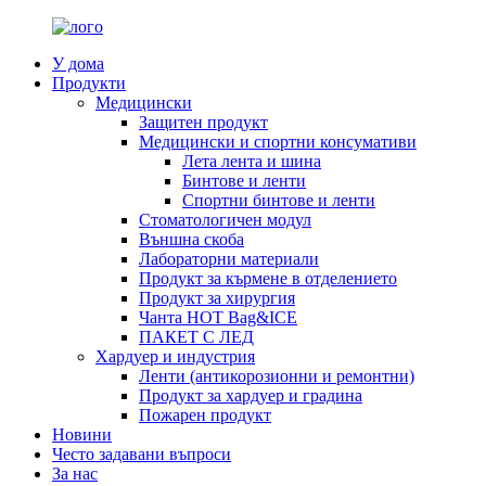
У дома
Продукти
Медицински
Защитен продукт
Медицински и спортни консумативи
Лета лента и шина
Бинтове и ленти
Спортни бинтове и ленти
Стоматологичен модул
Външна скоба
Лабораторни материали
Продукт за кърмене в отделението
Продукт за хирургия
Чанта HOT Bag&ICE
ПАКЕТ С ЛЕД
Хардуер и индустрия
Ленти (антикорозионни и ремонтни)
Продукт за хардуер и градина
Пожарен продукт
Новини
Често задавани въпроси
За нас