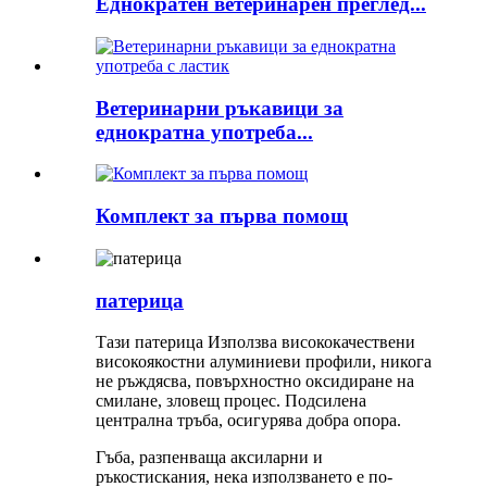
Еднократен ветеринарен преглед...
Ветеринарни ръкавици за
еднократна употреба...
Комплект за първа помощ
патерица
Тази патерица Използва висококачествени
високоякостни алуминиеви профили, никога
не ръждясва, повърхностно оксидиране на
смилане, зловещ процес. Подсилена
централна тръба, осигурява добра опора.
Гъба, разпенваща аксиларни и
ръкостискания, нека използването е по-