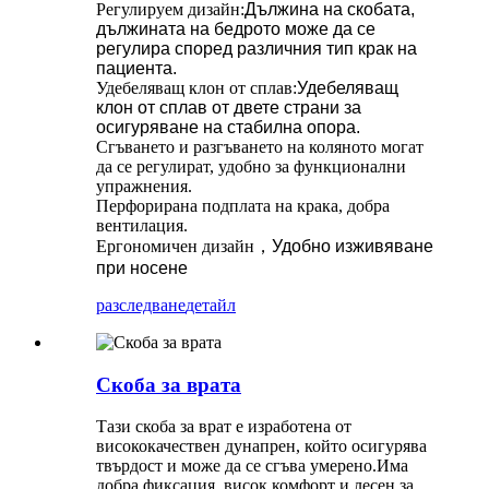
Регулируем дизайн
:
Дължина на скобата,
дължината на бедрото може да се
регулира според различния тип крак на
пациента.
Удебеляващ клон от сплав
:
Удебеляващ
клон от сплав от двете страни за
осигуряване на стабилна опора.
Сгъването и разгъването на коляното могат
да се регулират, удобно за функционални
упражнения.
Перфорирана подплата на крака, добра
вентилация.
Ергономичен дизайн
，
Удобно изживяване
при носене
разследване
детайл
Скоба за врата
Тази скоба за врат е изработена от
висококачествен дунапрен, който осигурява
твърдост и може да се сгъва умерено.Има
добра фиксация, висок комфорт и лесен за