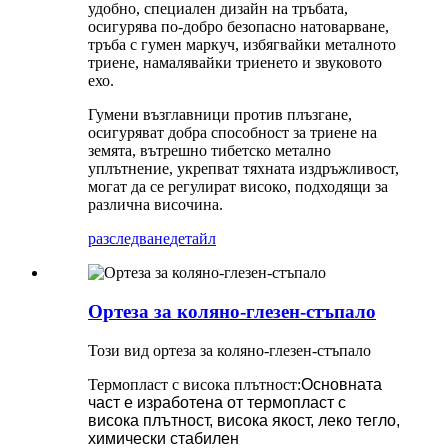
удобно, специален дизайн на тръбата,
осигурява по-добро безопасно натоварване,
тръба с гумен маркуч, избягвайки металното
триене, намалявайки триенето и звуковото
ехо.
Гумени възглавници против плъзгане,
осигуряват добра способност за триене на
земята, вътрешно тибетско метално
уплътнение, укрепват тяхната издръжливост,
могат да се регулират високо, подходящи за
различна височина.
разследване
детайл
Ортеза за коляно-глезен-стъпало
Този вид ортеза за коляно-глезен-стъпало
Термопласт с висока плътност
:
Основната
част е изработена от термопласт с
висока плътност, висока якост, леко тегло,
химически стабилен