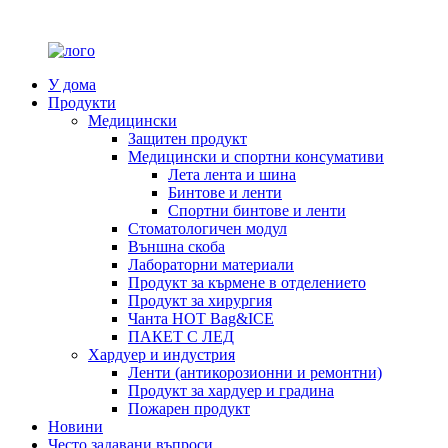
У дома
Продукти
Медицински
Защитен продукт
Медицински и спортни консумативи
Лета лента и шина
Бинтове и ленти
Спортни бинтове и ленти
Стоматологичен модул
Външна скоба
Лабораторни материали
Продукт за кърмене в отделението
Продукт за хирургия
Чанта HOT Bag&ICE
ПАКЕТ С ЛЕД
Хардуер и индустрия
Ленти (антикорозионни и ремонтни)
Продукт за хардуер и градина
Пожарен продукт
Новини
Често задавани въпроси