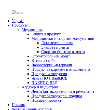
У дома
Продукти
Медицински
Защитен продукт
Медицински и спортни консумативи
Лета лента и шина
Бинтове и ленти
Спортни бинтове и ленти
Стоматологичен модул
Външна скоба
Лабораторни материали
Продукт за кърмене в отделението
Продукт за хирургия
Чанта HOT Bag&ICE
ПАКЕТ С ЛЕД
Хардуер и индустрия
Ленти (антикорозионни и ремонтни)
Продукт за хардуер и градина
Пожарен продукт
Новини
Често задавани въпроси